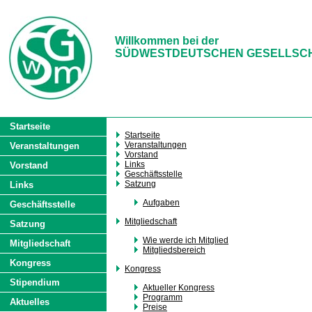
Willkommen bei der
SÜDWESTDEUTSCHEN GESELLSCHAF
Startseite
Startseite
Veranstaltungen
Veranstaltungen
Vorstand
Links
Vorstand
Geschäftsstelle
Satzung
Links
Aufgaben
Geschäftsstelle
Mitgliedschaft
Satzung
Wie werde ich Mitglied
Mitgliedschaft
Mitgliedsbereich
Kongress
Kongress
Stipendium
Aktueller Kongress
Programm
Aktuelles
Preise